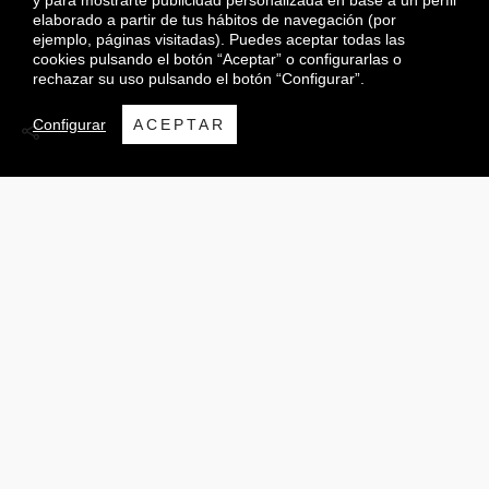
y para mostrarte publicidad personalizada en base a un perfil
elaborado a partir de tus hábitos de navegación (por
ejemplo, páginas visitadas). Puedes aceptar todas las
cookies pulsando el botón “Aceptar” o configurarlas o
rechazar su uso pulsando el botón “Configurar”.
Configurar
ACEPTAR
BUSINESS DATA SCIENCE
DESARROLLO DATA LAKE
Para nosotros, la tecnología nunca es
un fin, sino un medio para optimizar