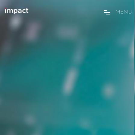
M
E
N
U