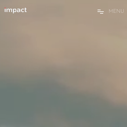
M
E
N
U