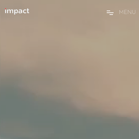
M
E
N
U